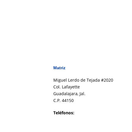
Matriz
Miguel Lerdo de Tejada #2020
Col. Lafayette
Guadalajara, Jal.
C.P. 44150
Teléfonos:
(33) 1269 6884
(33) 1963 9275