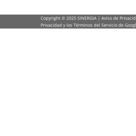
Copyright ©
2025 SINERGIA |
Aviso de Privaci
Privacidad
y los
Términos del Servicio
de Googl